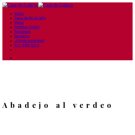
Inicio
Cena de fin de año
Menú
Pedidos Online
Reservas
Nosotros
¿Dónde estamos?
011 4381-5215
Abadejo al verdeo