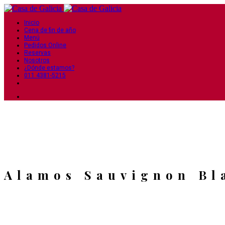
Inicio
Cena de fin de año
Menú
Pedidos Online
Reservas
Nosotros
¿Dónde estamos?
011 4381-5215
Alamos Sauvignon Bl