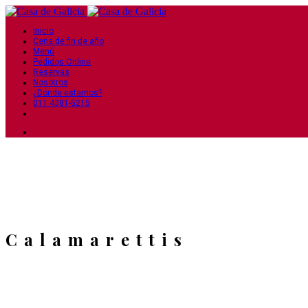
Inicio
Cena de fin de año
Menú
Pedidos Online
Reservas
Nosotros
¿Dónde estamos?
011 4381-5215
Calamarettis