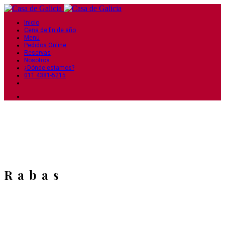
Inicio
Cena de fin de año
Menú
Pedidos Online
Reservas
Nosotros
¿Dónde estamos?
011 4381-5215
Rabas